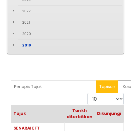
2022
2021
2020
2019
Penapis Tajuk
Tapisan
Kos
Paparkan
Tarikh
Tajuk
Dikunjungi
diterbitkan
Articles
SENARAI EFT