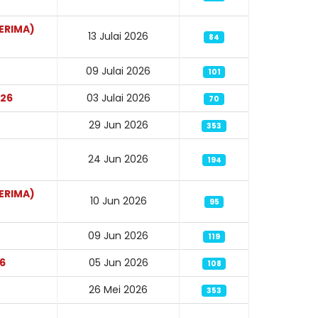
ERIMA)
13 Julai 2026
84
09 Julai 2026
101
026
03 Julai 2026
70
29 Jun 2026
353
24 Jun 2026
194
ERIMA)
10 Jun 2026
95
09 Jun 2026
119
6
05 Jun 2026
108
26 Mei 2026
353