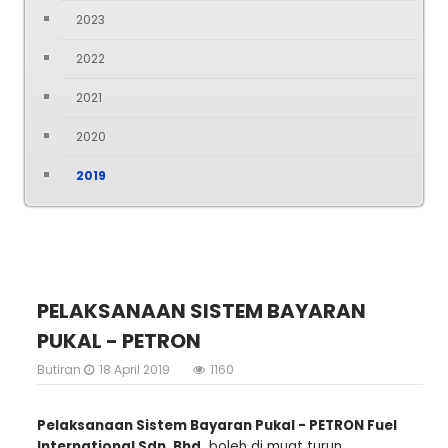
2023
2022
2021
2020
2019
PELAKSANAAN SISTEM BAYARAN
PUKAL - PETRON
Butiran
18 April 2019
1160
Pelaksanaan Sistem Bayaran Pukal - PETRON Fuel
International Sdn. Bhd.
boleh di
muat turun