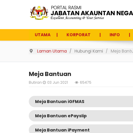
UTAMA
KORPORAT
INFO
Laman Utama
Hubungi Kami
Meja Bant
Meja Bantuan
Butiran
03 Jun 2021
65475
Meja Bantuan iGFMAS
Meja Bantuan ePayslip
Meja Bantuan iPayment