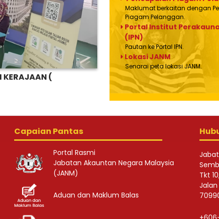
Maklumat berkaitan dengan P
Piagam Pelanggan.
Portal Institut Perakau
(IPN)
Pautan ke Portal IPN.
Lokasi JANM
Senarai peta lokasi JANM.
 KERAJAAN (
WTD - PROGRAM MADANI
27 Jun 2026
Capaian Pantas
Hub
Portal Rasmi
Jabat
Jabatan Akauntan Negara Malaysia
Sembi
(JANM)
Tkt 1
Jalan
Aduan dan Maklum Balas
70990
+606