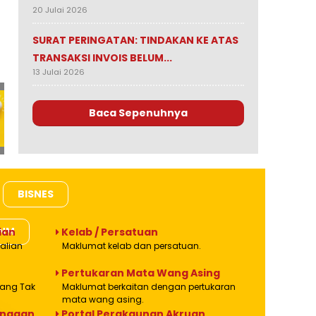
20 Julai 2026
SURAT PERINGATAN: TINDAKAN KE ATAS
TRANSAKSI INVOIS BELUM...
13 Julai 2026
Baca Sepenuhnya
BISNES
ANM
ian
Kelab / Persatuan
alian
Maklumat kelab dan persatuan.
Pertukaran Mata Wang Asing
Wang Tak
Maklumat berkaitan dengan pertukaran
mata wang asing.
anggan
Portal Perakaunan Akruan