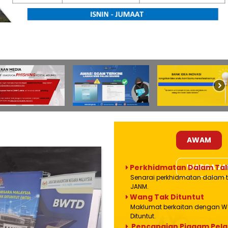
AWAM
WARGA J
Perkhidmatan Dalam Tal
Senarai perkhidmatan dalam t
JANM.
Wang Tak Dituntut
Maklumat berkaitan dengan 
Dituntut.
Pencapaian Piagam Pel