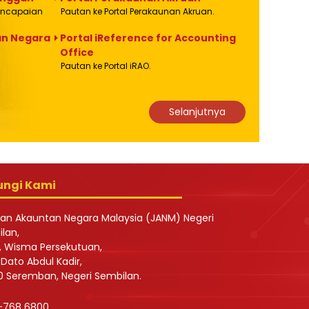
encapaian
Pautan ke Portal Perakaunan Akruan.
nan Negara
Portal iReference for Accounting
Office
Pautan ke Portal iRAO.
 KITA TAHUN 2026 ( PORT DICKSON )
WTD - 
Selanjutnya
)
13 Jun 20
ungi Kami
an Akauntan Negara Malaysia (JANM) Negeri
lan,
0, Wisma Persekutuan,
 Dato Abdul Kadir,
 Seremban, Negeri Sembilan.
-768 6800