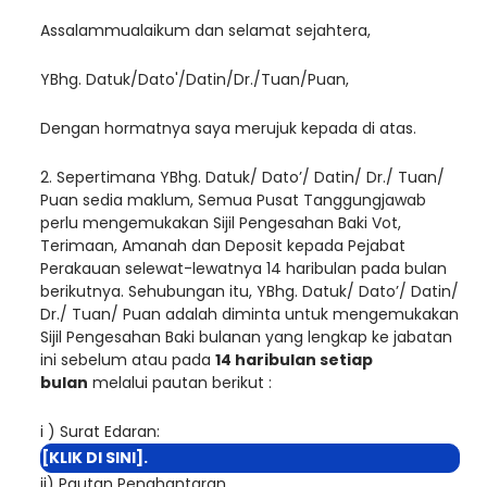
Assalammualaikum dan selamat sejahtera,
YBhg. Datuk/Dato'/Datin/Dr./Tuan/Puan,
Dengan hormatnya saya merujuk kepada di atas.
2. Sepertimana YBhg. Datuk/ Dato’/ Datin/ Dr./ Tuan/
Puan sedia maklum, Semua Pusat Tanggungjawab
perlu mengemukakan Sijil Pengesahan Baki Vot,
Terimaan, Amanah dan Deposit kepada Pejabat
Perakauan selewat-lewatnya 14 haribulan pada bulan
berikutnya. Sehubungan itu, YBhg. Datuk/ Dato’/ Datin/
Dr./ Tuan/ Puan adalah diminta untuk mengemukakan
Sijil Pengesahan Baki bulanan yang lengkap ke jabatan
ini sebelum atau pada
14 haribulan setiap
bulan
melalui pautan berikut :
i ) Surat Edaran:
[KLIK DI SINI]
.
ii) Pautan Penghantaran