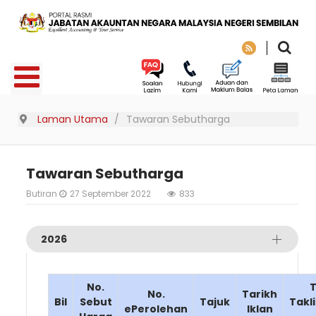
Laman Utama
Tawaran Sebutharga
Tawaran Sebutharga
Butiran
27 September 2022
833
2026
No.
T
No.
Tarikh
Bil
Sebut
Tajuk
Takl
ePerolehan
Iklan