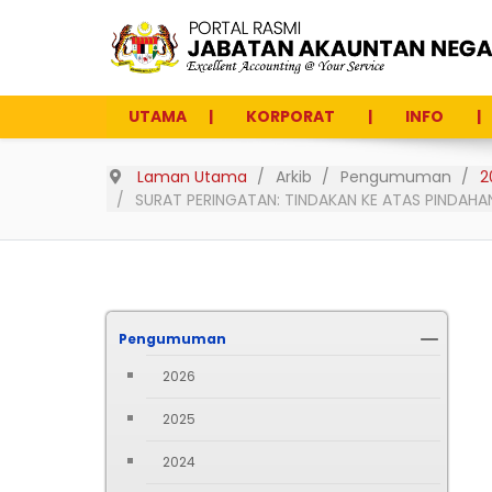
UTAMA
KORPORAT
INFO
Laman Utama
Arkib
Pengumuman
2
SURAT PERINGATAN: TINDAKAN KE ATAS PINDAHAN 
Pengumuman
2026
2025
2024