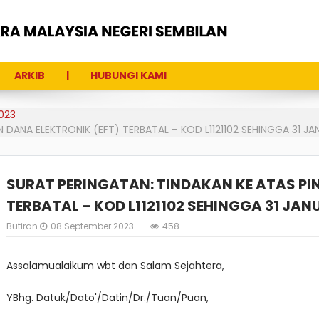
ARKIB
HUBUNGI KAMI
023
DANA ELEKTRONIK (EFT) TERBATAL – KOD L1121102 SEHINGGA 31 JA
SURAT PERINGATAN: TINDAKAN KE ATAS PI
TERBATAL – KOD L1121102 SEHINGGA 31 JAN
Butiran
08 September 2023
458
Assalamualaikum wbt dan Salam Sejahtera,
YBhg. Datuk/Dato'/Datin/Dr./Tuan/
Puan,