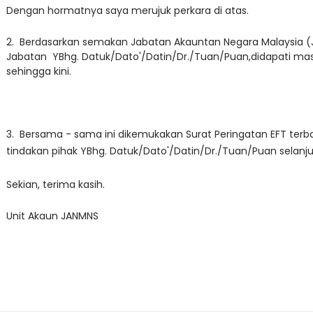
Dengan hormatnya saya merujuk perkara di atas.
2. Berdasarkan semakan Jabatan Akauntan Negara Malaysia (
Jabatan YBhg. Datuk/Dato'/Datin/Dr./Tuan/Pua
n,didapati ma
sehingga kini.
3. Bersama - sama ini dikemukakan Surat Peringatan E
FT terb
tindakan pihak YBhg. Datuk/Dato'/Datin/Dr./Tuan/Pua
n selanj
Sekian, terima kasih.
Unit Akaun JANMNS