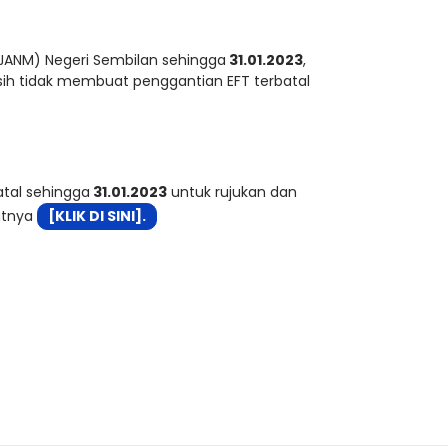
JANM) Negeri Sembilan sehingga
31.01.2023
,
sih tidak membuat penggantian EFT terbatal
atal sehingga
31.01.2023
untuk rujukan dan
utnya
[KLIK DI SINI]
.